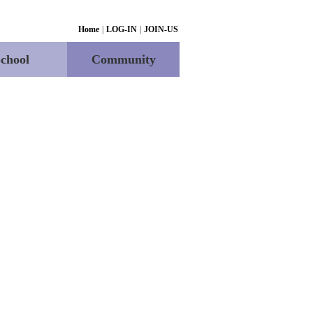
Home
|
LOG-IN
|
JOIN-US
chool
Community