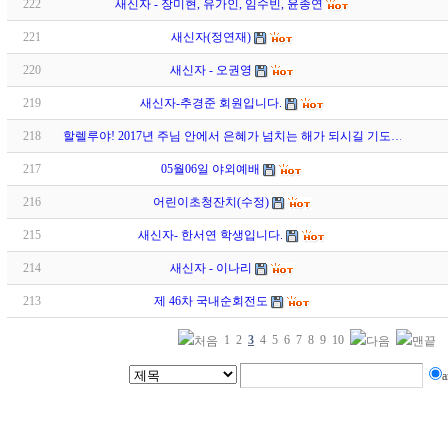
222
새신자 - 장미현, 유가인, 임수빈, 윤종연
221
새신자(정연재)
220
새신자 - 오권영
219
새신자-추경준 회원입니다.
218
할렐루야! 2017년 주님 안에서 은혜가 넘치는 해가 되시길 기도…
217
05월06일 야외예배
216
어린이초청잔치(수정)
215
새신자- 한서연 학생입니다.
214
새신자 - 이나리
213
제 46차 국내순회전도
1
2
3
4
5
6
7
8
9
10