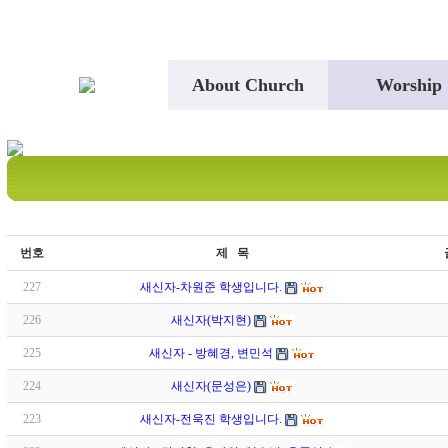
About Church
Worship
번호
제 목
227
새신자-차원준 학생입니다.
226
새신자(박지현)
225
새신자 - 방혜경, 변민석
224
새신자(문성은)
223
새신자-전욱진 학생입니다.