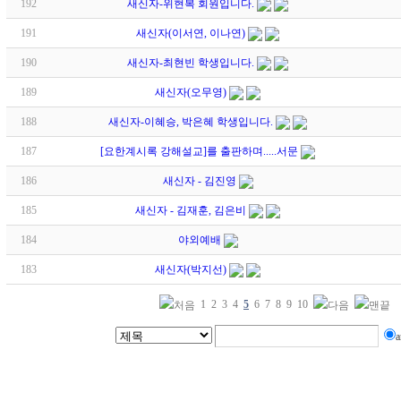
192
새신자-위현복 회원입니다.
191
새신자(이서연, 이나연)
190
새신자-최현빈 학생입니다.
189
새신자(오무영)
188
새신자-이혜승, 박은혜 학생입니다.
187
[요한계시록 강해설교]를 출판하며.....서문
186
새신자 - 김진영
185
새신자 - 김재훈, 김은비
184
야외예배
183
새신자(박지선)
1
2
3
4
5
6
7
8
9
10