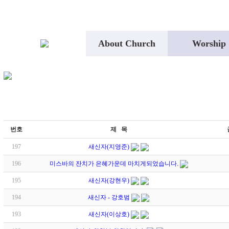
About Church
Worship
번호
제 목
197
새신자(지영준)
196
미스바의 잔치가 은혜가운데 마치게되었습니다.
195
새신자(강현우)
194
새신자 - 강호범
193
새신자(이상호)