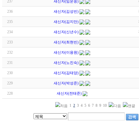
237
새신자(임운중)
236
새신자(김성빈)
235
새신자(김지만)
234
새신자(신년수)
233
새신자(최현빈)
232
새신자(이용원)
231
새신자(노진숙)
230
새신자(김태양)
229
새신자(박성준)
228
새신자(전태준)
1
2
3
4
5
6
7
8
9
10