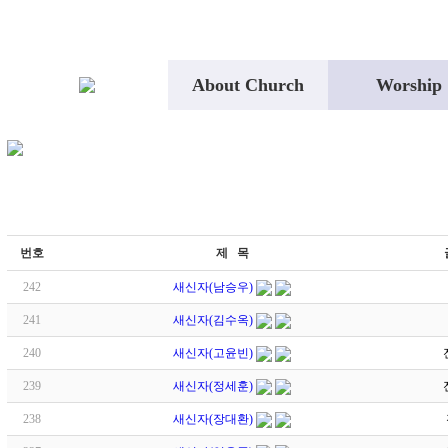
About Church
Worship
번호
제 목
242
새신자(남승우)
241
새신자(김수옥)
240
새신자(고윤빈)
239
새신자(정세훈)
238
새신자(장대환)